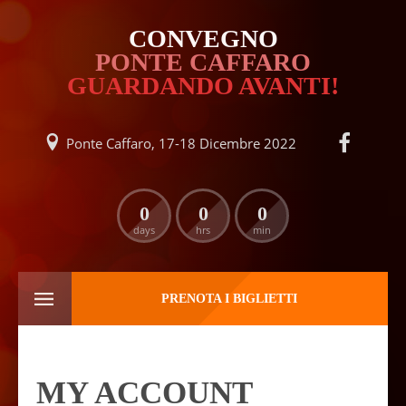
CONVEGNO
PONTE CAFFARO
GUARDANDO AVANTI!
Ponte Caffaro, 17-18 Dicembre 2022
0
0
0
days
hrs
min
PRENOTA I BIGLIETTI
MY ACCOUNT