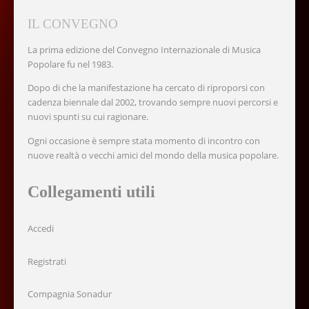
IL CONVEGNO
La prima edizione del Convegno Internazionale di Musica
Popolare fu nel 1983.
Dopo di che la manifestazione ha cercato di riproporsi con
cadenza biennale dal 2002, trovando sempre nuovi percorsi e
nuovi spunti su cui ragionare.
Ogni occasione è sempre stata momento di incontro con
nuove realtà o vecchi amici del mondo della musica popolare.
Collegamenti utili
Accedi
Registrati
Compagnia Sonadur