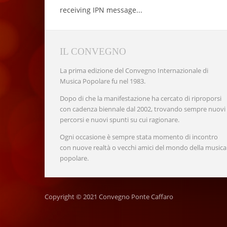
receiving IPN message...
IL CONVEGNO
La prima edizione del Convegno Internazionale di
Musica Popolare fu nel 1983.
Dopo di che la manifestazione ha cercato di riproporsi
con cadenza biennale dal 2002, trovando sempre nuovi
percorsi e nuovi spunti su cui ragionare.
Ogni occasione è sempre stata momento di incontro
con nuove realtà o vecchi amici del mondo della musica
popolare.
Copyright © 2021 Convegno Ponte Caffaro